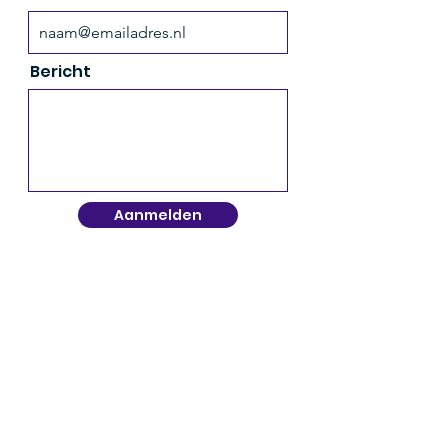
Bericht
Aanmelden
Veelgestelde vragen
Wat is bootcamp?
Bootcamp is een energieke en