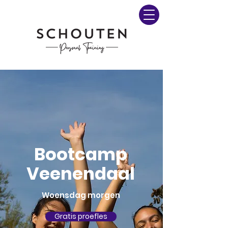
Bootcamp
Veenendaal
Woensdag morgen
Gratis proefles