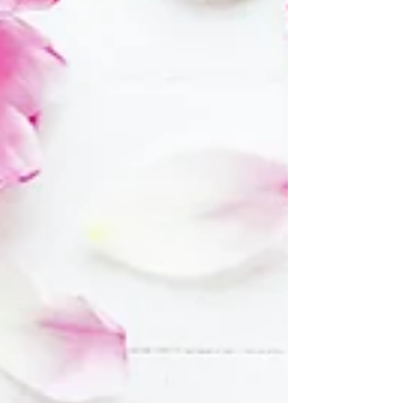
krachttraining. En nee, krachttraining is
echt niet alleen voor bodybuilders of
mensen die “heel gespierd” willen
worden. Sterker nog: krachttraining is
juist voor bijna iedereen belangrijk. Of je
nu wilt afvallen, fitter wilt worden, meer
energie wilt hebben