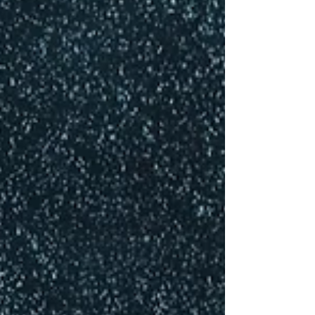
ingewikkeld te zijn. Toch maken veel
mensen het zichzelf onnodig zwaar door
extreem te diëten, alles te verbieden of
meteen “perfect” te willen leven. Als
leefstijlcoach kijk ik niet alleen naar de
kilo’s op de weegschaal, maar vooral naar
gewoontes die je vol kunt houden. Want
duurzaam afvallen draait niet om tijdelijk
minder eten, het draait om een leefstijl
die bij jou past. Hieronder deel ik mijn
belangrijkste tips voor gezond en blij