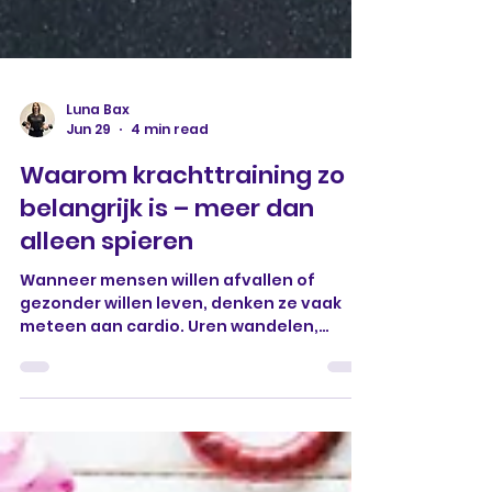
Luna Bax
Jun 29
4 min read
Waarom krachttraining zo
belangrijk is – meer dan
alleen spieren
Wanneer mensen willen afvallen of
gezonder willen leven, denken ze vaak
meteen aan cardio. Uren wandelen,
hardlopen of zweten op een hometrainer.
Maar één van de meest onderschatte
onderdelen van een gezonde leefstijl is