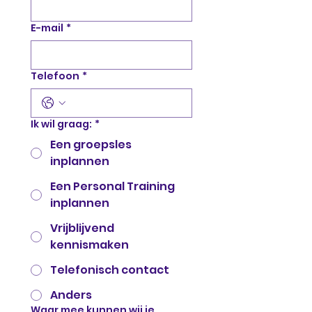
E-mail
*
Telefoon
*
Ik wil graag:
*
Een groepsles
inplannen
Een Personal Training
inplannen
Vrijblijvend
kennismaken
Telefonisch contact
Anders
Waar mee kunnen wij je