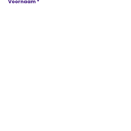
Voornaam
*
E-mail
*
Telefoon
*
Waar kunnen we je bij helpen?
Verzenden
Veelgestelde vragen
Voor wie is
leefstijlcoaching?