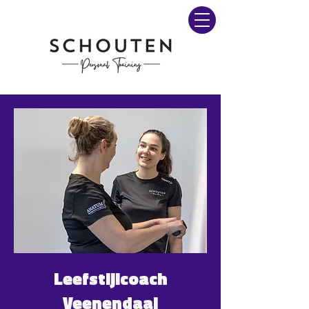
Leefstijlcoach
Veenendaal