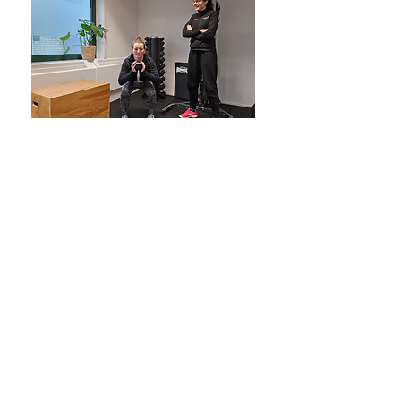
Personal training
Bij bijna elke sport – van tennis
tot voetbal – is een coach de
norm. Iemand die je techniek
verbetert, je motiveert en je
helpt om steeds beter te
worden. Maar zodra het om
fitness gaat, doen we het vaak
alleen. Waarom eigenlijk? Wij
geloven dat fitness net zo’n