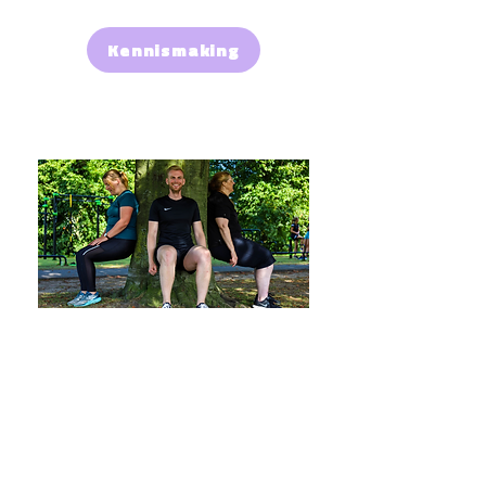
Kennismaking
Bootcamps
Zin in een energieke en
uitdagende training in de
buitenlucht? Onze bootcamps
zijn perfect voor iedereen die