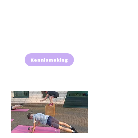
persoonlijke aanpak verdient.
Met een coach aan je zijde haal
je niet alleen sneller resultaten,
maar train je ook effectiever en
veiliger.
Kennismaking