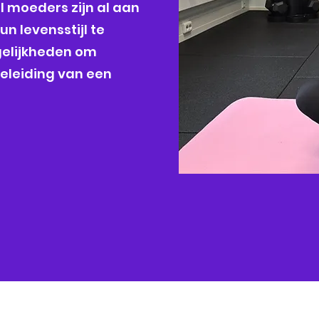
l moeders zijn al aan
n levensstijl te
gelijkheden om
eleiding van een