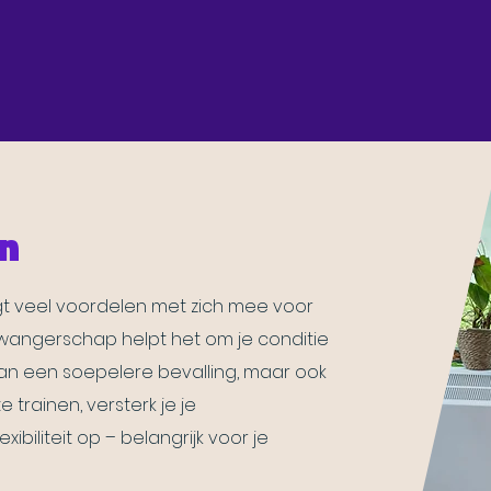
n
gt veel voordelen met zich mee voor
e zwangerschap helpt het om je conditie
 aan een soepelere bevalling, maar ook
 trainen, versterk je je
biliteit op – belangrijk voor je