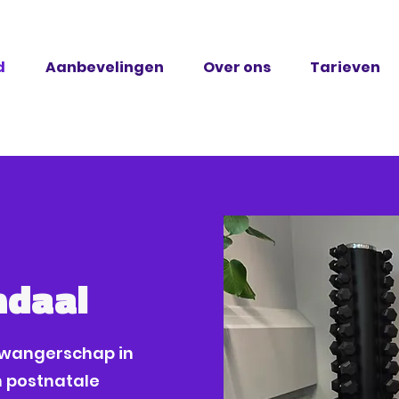
d
Aanbevelingen
Over ons
Tarieven
ndaal
e zwangerschap in
 postnatale