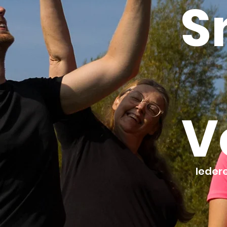
S
V
Ieder