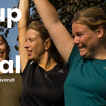
up
al
avond!