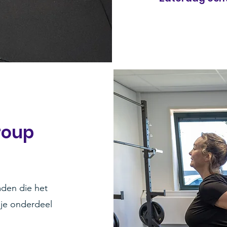
roup
mden die het
l je onderdeel