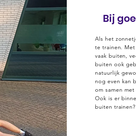
Bij go
Als het zonnetj
te trainen. Me
vaak buiten, v
buiten ook geb
natuurlijk gewo
nog even kan bl
om samen met d
Ook is er binnen
buiten trainen