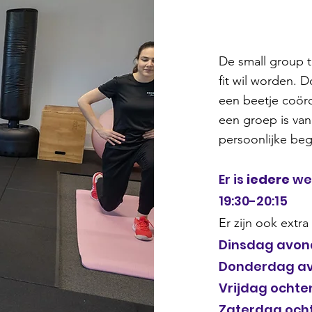
De small group tr
fit wil worden. 
een beetje coörd
een groep is van
persoonlijke beg
Er is
iedere
wer
19:30-20:15
Er zijn ook extra
Dinsdag avond
Donderdag avo
Vrijdag ochten
Zaterdag ocht