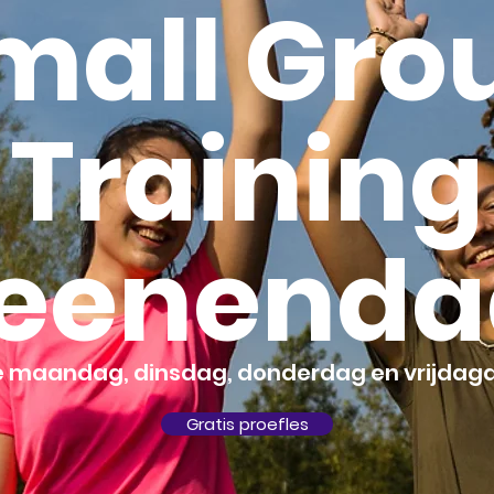
mall Gro
Training
eenenda
e maandag, dinsdag, donderdag en vrijdag
Gratis proefles