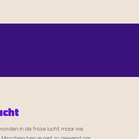
ucht
orden in de frisse lucht, maar we
n. Misschien ben je niet zo gewend om