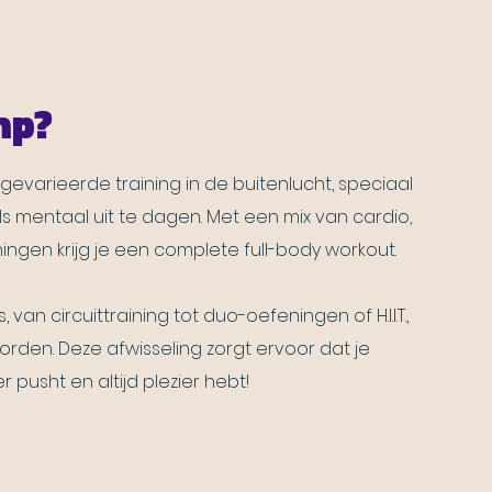
mp?
evarieerde training in de buitenlucht, speciaal
s mentaal uit te dagen. Met een mix van cardio,
gen krijg je een complete full-body workout.
van circuittraining tot duo-oefeningen of H.I.I.T.,
worden. Deze afwisseling zorgt ervoor dat je
r pusht en altijd plezier hebt!