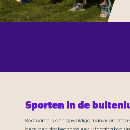
Sporten in de buitenl
Bootcamp is een geweldige manier om fit te w
begrijpen dat het soms een uitdaging kan zij