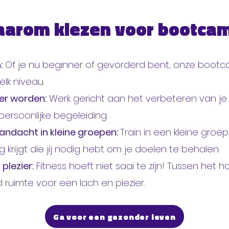
arom kiezen voor bootca
:
Of je nu beginner of gevorderd bent, onze bootca
elk niveau.
ter worden:
Werk gericht aan het verbeteren van je
persoonlijke begeleiding.
aandacht in kleine groepen:
Train in een kleine groep,
 krijgt die jij nodig hebt om je doelen te behalen.
 plezier:
Fitness hoeft niet saai te zijn! Tussen het 
jd ruimte voor een lach en plezier.
Ga voor een gezonder leven