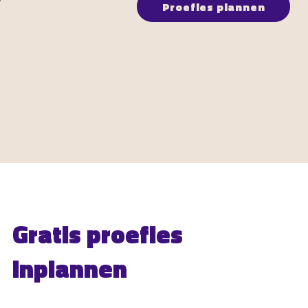
Proefles plannen
Gratis proefles
inplannen