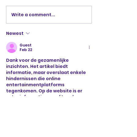
Write a comment...
Beste tips om af te
Volkoren
vallen – vanuit het
pannenkoeke
perspectief van een
Newest
leefstijlcoach
Guest
Feb 22
Dank voor de gezamenlijke 
inzichten. Het artikel biedt 
informatie, maar overslaat enkele 
hindernissen die online 
entertainmentplatforms 
tegenkomen. Op de website is er 
extra informatie over dit onderwerp 
te vinden. Het combineren van 
tegenargumenten zou resulteren in 
een verbeterd begrip.