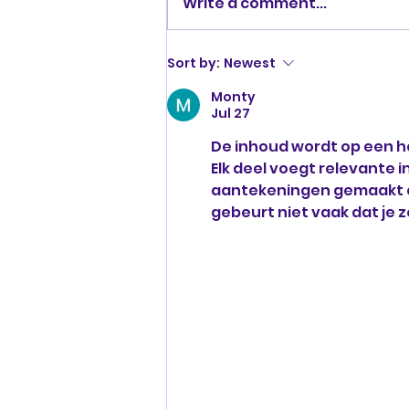
Write a comment...
Waarom krachttraining
Sort by:
Newest
zo belangrijk is – meer
Monty
dan alleen spieren
Jul 27
De inhoud wordt op een h
Elk deel voegt relevante i
aantekeningen gemaakt ov
gebeurt niet vaak dat je