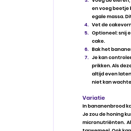
Voeg de eieren, 
en voeg beetje 
egale massa. Di
Vet de cakevorm
Optioneel: snij
cake.
Bak het bananen
Je kan controle
prikken. Als dez
altijd even late
niet kan wachte
Variatie
In bananenbrood kan 
Je zou de honing ku
micronutriënten.  A
tarwemeel. Ook kan 