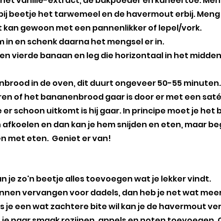
het vanille-extract, de bakpoeder en kaneel toe. Meng
bij beetje het tarwemeel en de havermout erbij. Meng 
t kan gewoon met een pannenlikker of lepel/vork.
 in en schenk daarna het mengsel er in.
 een vierde banaan en leg die horizontaal in het midde
brood in de oven, dit duurt ongeveer 50-55 minuten.
ren of het bananenbrood gaar is door er met een satép
e er schoon uitkomt is hij gaar. In principe moet je he
n afkoelen en dan kan je hem snijden en eten, maar begri
n met eten.  Geniet er van!
je zo'n beetje alles toevoegen wat je lekker vindt. 
nnen vervangen voor dadels, dan heb je net wat meer
ls je een wat zachtere bite wil kan je de havermout v
je naar smaak rozijnen, appels en noten toevoegen. 