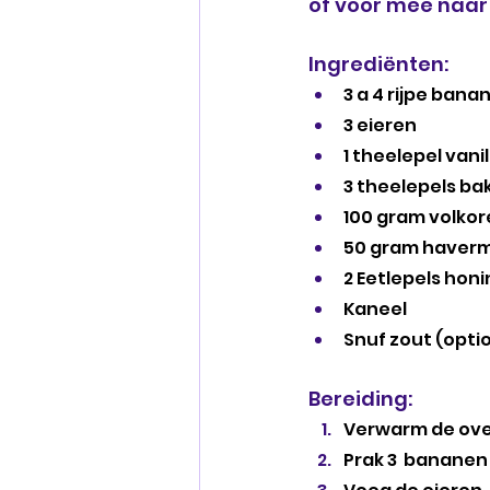
of voor mee naar
Ingrediënten:
3 a 4 rijpe bana
3 eieren 
1 theelepel vani
3 theelepels b
100 gram volko
50 gram haver
2 Eetlepels honi
Kaneel
Snuf zout (opti
Bereiding:
Verwarm de oven
Prak 3  bananen 