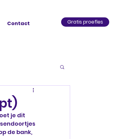
Gratis proefles
Contact
pt)
t je dit 
ssendoortjes 
 op de bank, 