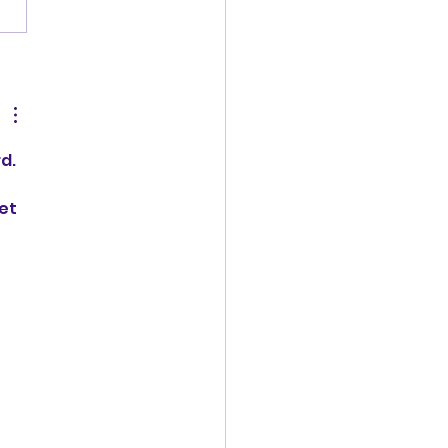
koren pannenkoeken
d. 
et 