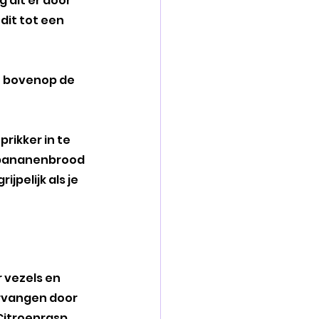
 dit er door 
dit tot een 
n bovenop de 
rikker in te 
t bananenbrood 
jpelijk als je 
 vezels en 
ervangen door 
Citroenrasp 