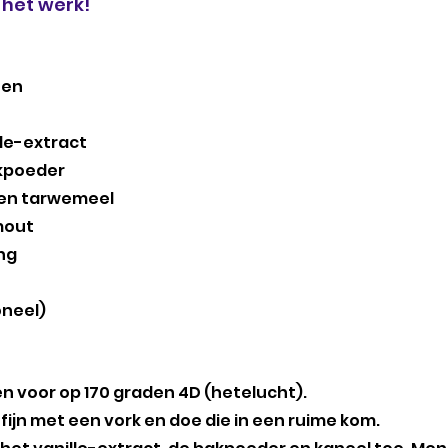
 het werk!
nen
lle-extract
akpoeder
ren tarwemeel
mout
ng 
oneel)
 voor op 170 graden 4D (hetelucht).
fijn met een vork en doe die in een ruime kom.