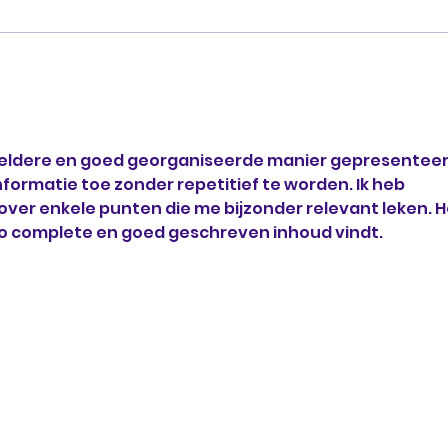
Vol
Beste tips om af te
vallen – vanuit het
perspectief van een
leefstijlcoach
eldere en goed georganiseerde manier gepresenteer
nformatie toe zonder repetitief te worden. Ik heb 
er enkele punten die me bijzonder relevant leken. H
 zo complete en goed geschreven inhoud vindt.